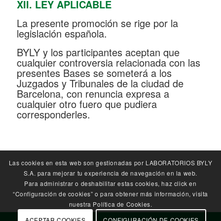
XII. LEY APLICABLE
La presente promoción se rige por la
legislación española.
BYLY y los participantes aceptan que
cualquier controversia relacionada con las
presentes Bases se someterá a los
Juzgados y Tribunales de la ciudad de
Barcelona, con renuncia expresa a
cualquier otro fuero que pudiera
corresponderles.
Las cookies en esta web son gestionadas por LABORATORIOS BYLY
S.A. para mejorar tu experiencia de navegación en la web.
Para administrar o deshabilitar estas cookies, haz click en
“Configuración de cookies” o para obtener más información, visita
nuestra Política de Cookies.
ACEPTAR COOKIES
CONFIGURACIÓN DE COOKIES